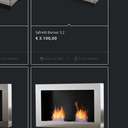
Safretti Burner 3.2
€
3.100,00
oon details
Lees verder
Toon details