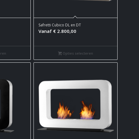
Safretti Cubico DL en DT
Vanaf
€
2.800,00
eren
Opties selecteren