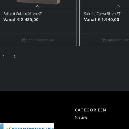
Safretti Cubico XL en XT
Safretti Curva BL en ST
Vanaf
€
2.485,00
Vanaf
€
1.940,00
Opties selecteren
Opties select
1
2
CATEGORIEËN
Nieuws