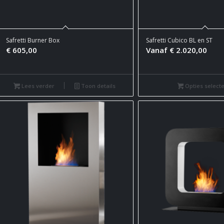
Safretti Burner Box
Safretti Cubico BL en ST
€
605,00
Vanaf
€
2.020,00
Lees verder
Toon details
Opties select