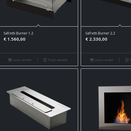
Safretti Burner 1.2
Safretti Burner 2.2
€
1.560,00
€
2.330,00
Lees verder
Toon details
Lees verder
T