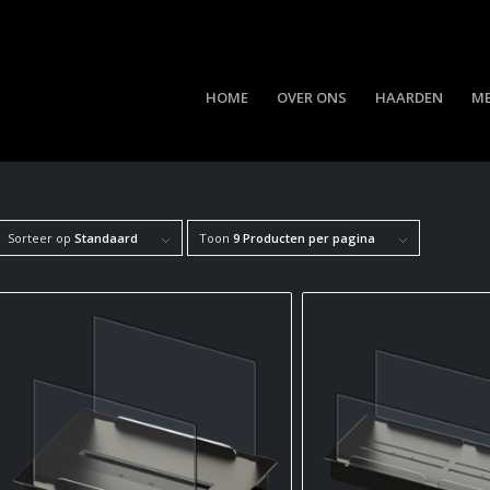
HOME
OVER ONS
HAARDEN
M
Sorteer op
Standaard
Toon
9 Producten per pagina