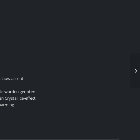
 blauw accent
mte worden genoten
n Crystal Ice-effect
warming