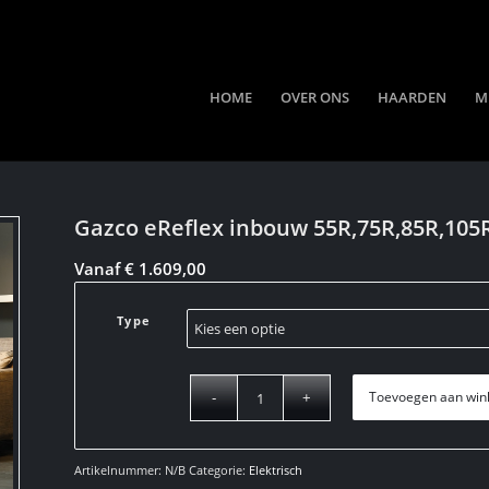
HOME
OVER ONS
HAARDEN
M
Gazco eReflex inbouw 55R,75R,85R,105
Vanaf
€
1.609,00
Type
Toevoegen aan win
Artikelnummer:
N/B
Categorie:
Elektrisch