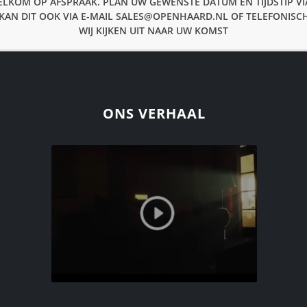
ELKOM OP AFSPRAAK. PLAN UW GEWENSTE DATUM EN TIJDSTIP V
KAN DIT OOK VIA E-MAIL SALES@OPENHAARD.NL OF TELEFONISCH
WIJ KIJKEN UIT NAAR UW KOMST
ONS VERHAAL