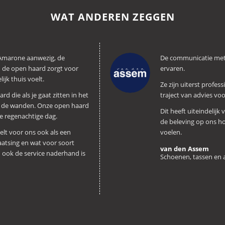
WAT ANDEREN ZEGGEN
n Amarone aanwezig, de
De communicatie met 
 de open haard zorgt voor
ervaren.
ijk thuis voelt.
Ze zijn uiterst profes
d die als je gaat zitten in het
traject van advies v
an de wanden. Onze open haard
Dit heeft uiteindelijk
e regenachtige dag.
de beleving op ons ho
lt voor ons ook als een
voelen.
atsing en wat voor soort
van den Assem
en ook de service naderhand is
Schoenen, tassen en 