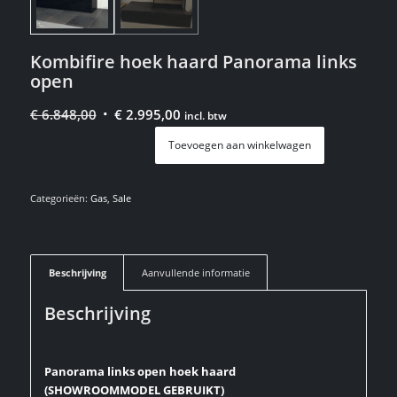
Kombifire hoek haard Panorama links
open
Oorspronkelijke
Huidige
€
6.848,00
€
2.995,00
incl. btw
prijs
prijs
Toevoegen aan winkelwagen
was:
is:
€
€
6.848,00.
2.995,00.
Categorieën:
Gas
,
Sale
Beschrijving
Aanvullende informatie
Beschrijving
Panorama links open hoek haard
(SHOWROOMMODEL GEBRUIKT)