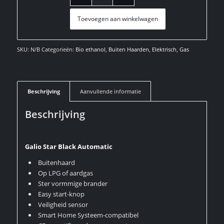
Toevoegen aan winkelwagen
SKU:
N/B
Categorieën:
Bio ethanol
,
Buiten Haarden
,
Elektrisch
,
Gas
Beschrijving
Aanvullende informatie
Beschrijving
Galio Star Black Automatic
Buitenhaard
Op LPG of aardgas
Ster vormmige brander
Easy start-knop
Veiligheid sensor
Smart Home Systeem-compatibel