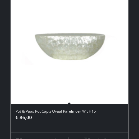
Pot & Vaas Pot Capiz Ovaal Parelmoer Wit H15
€
86,00