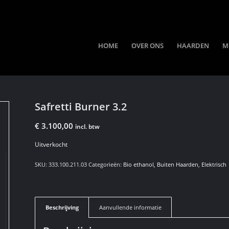
HOME
OVER ONS
HAARDEN
M
Safretti Burner 3.2
€
3.100,00
incl. btw
Uitverkocht
SKU:
333.100.211.03
Categorieën:
Bio ethanol
,
Buiten Haarden
,
Elektrisch
Beschrijving
Aanvullende informatie