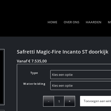
HOME
OVER ONS
HAARDEN
M
Safretti Magic-Fire Incanto ST doorkijk
Vanaf
€
7.535,00
Type
Waterleiding
Toevoegen aan win