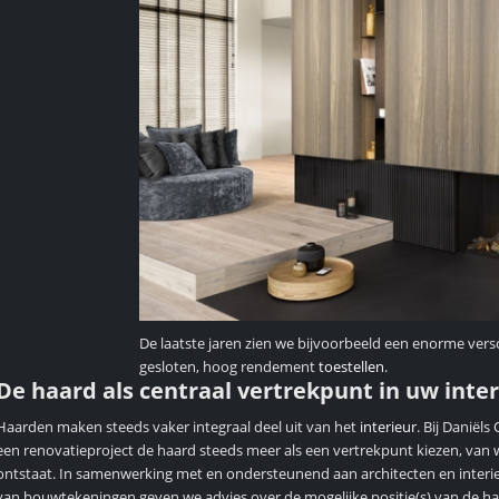
De laatste jaren zien we bijvoorbeeld een enorme ver
gesloten, hoog rendement
toestellen
.
De haard als centraal vertrekpunt in uw inter
Haarden maken steeds vaker integraal deel uit van het
interieur
. Bij Danië
een renovatieproject de haard steeds meer als een vertrekpunt kiezen, van w
ontstaat. In samenwerking met en ondersteunend aan architecten en interieu
van bouwtekeningen geven we advies over de mogelijke positie(s) van de haa