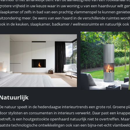
grotere vrijheid in uw keuze waar in uw woning u van een haardvuur wilt gen
slaapkamer of zelfs in bad van een prachtig vlammenspel te kunnen genieten?
uitzondering meer. De wens van een haard in de verschillende ruimtes word
ook in de keuken, slaapkamer, badkamer / wellnessruimte en natuurlijk ook
Natuurlijk
De natuur speelt in de hedendaagse interieurtrends een grote rol. Groene p
door stylisten en consumenten in interieurs verwerkt. Daar past een knapper
betreft, is een houtgestookte openhaard natuurlijk niet te overtreffen. Maa
laatste technologische ontwikkelingen ook van een bijna-net-echt vlambeeld