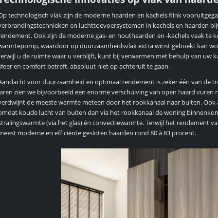
Op technologisch vlak zijn de moderne haarden en kachels flink vooruitgega
verbrandingstechnieken en luchttoevoersystemen in kachels en haarden bijv
rendement. Ook zijn de moderne gas- en houthaarden en -kachels vaak te ko
warmtepomp, waardoor op duurzaamheidsvlak extra winst geboekt kan wo
terwijl u de ruimte waar u verblijft, kunt bij verwarmen met behulp van uw k
sfeer en comfort betreft, absoluut niet op achteruit te gaan.
Aandacht voor duurzaamheid en optimaal rendement is zeker één van de tr
jaren zien we bijvoorbeeld een enorme verschuiving van open haard vuren
verdwijnt de meeste warmte meteen door het rookkanaal naar buiten. Ook als
omdat koude lucht van buiten dan via het rookkanaal de woning binnenkomt.
stralingswarmte (via het glas) én convectiewarmte. Terwijl het rendement van
meest moderne en efficiënte gesloten haarden rond 80 à 83 procent.