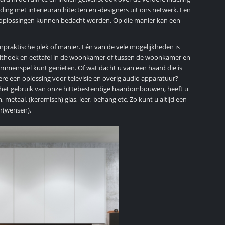
ding met interieurarchitecten en -designers uit ons netwerk. Een
 oplossingen kunnen bedacht worden. Op die manier kan een
npraktische plek of manier. Eén van de vele mogelijkheden is
 zithoek en eettafel in de woonkamer of tussen de woonkamer en
ammenspel kunt genieten. Of wat dacht u van een haard die is
e een oplossing voor televisie en overig audio apparatuur?
j het gebruik van onze hittebestendige haardombouwen, heeft u
metaal, (keramisch) glas, leer, behang etc. Zo kunt u altijd een
ur(wensen).