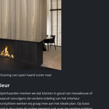
schuiving van open haard vuren naar
ieur
ls Openhaarden merken we dat klanten in geval van nieuwbouw of
aaruit vervolgens de verdere indeling van het interieur
rstylisten werken wij graag mee aan het ideale plan. Op basis
rd in de ruimte én indien gewenst ook over de verdere indeling