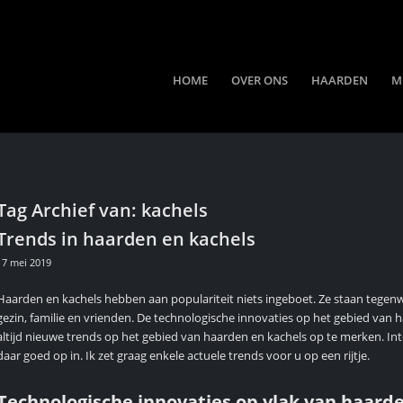
HOME
OVER ONS
HAARDEN
M
Tag Archief van:
kachels
Trends in haarden en kachels
17 mei 2019
Haarden en kachels hebben aan populariteit niets ingeboet. Ze staan tegenw
gezin, familie en vrienden. De technologische innovaties op het gebied van h
altijd nieuwe trends op het gebied van haarden en kachels op te merken. In
daar goed op in. Ik zet graag enkele actuele trends voor u op een rijtje.
Technologische innovaties op vlak van haard