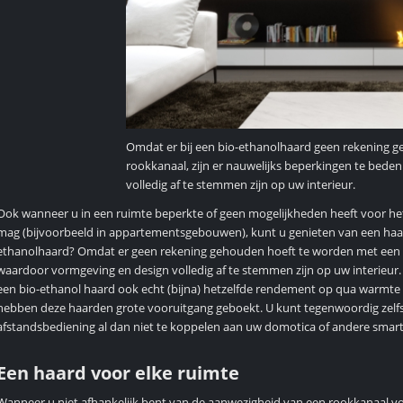
Omdat er bij een bio-ethanolhaard geen rekening 
rookkanaal, zijn er nauwelijks beperkingen te bed
volledig af te stemmen zijn op uw interieur.
Ook wanneer u in een ruimte beperkte of geen mogelijkheden heeft voor het
mag (bijvoorbeeld in appartementsgebouwen), kunt u genieten van een haard
ethanolhaard? Omdat er geen rekening gehouden hoeft te worden met een r
waardoor vormgeving en design volledig af te stemmen zijn op uw interieur. En
een bio-ethanol haard ook echt (bijna) hetzelfde rendement op qua warmte 
hebben deze haarden grote vooruitgang geboekt. U kunt tegenwoordig zelfs
afstandsbediening al dan niet te koppelen aan uw domotica of andere smart
Een haard voor elke ruimte
Wanneer u niet afhankelijk bent van de aanwezigheid van een rookkanaal voo