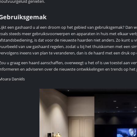
houtvuurgeluid genieten.
Gebruiksgemak
Lijkt een gashaard u al een droom op het gebied van gebruiksgemak? Dan w
zoals steeds meer gebruiksvoorwerpen en apparaten in huis met elkaar ve
afstandsbediening, is dat voor de nieuwste haarden niet anders. Zo kunt u
vuurbeeld van uw gashaard regelen, zodat u bij het thuiskomen met een simp
vervolgens ineens van plan te veranderen, dan is de haard met een druk op
Zou u graag een haard aanschaffen, overweegt u het of is uw toestel aan v
informeren en adviseren over de nieuwste ontwikkelingen en trends op het g
Moara Daniëls