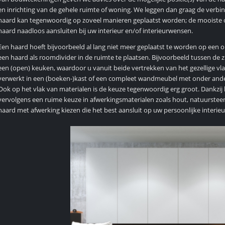
en inrichting van de gehele ruimte of woning. We leggen dan graag de verbin
haard kan tegenwoordig op zoveel manieren geplaatst worden; de mooiste
haard naadloos aansluiten bij uw interieur en/of interieurwensen.
Een haard hoeft bijvoorbeeld al lang niet meer geplaatst te worden op een o
een haard als roomdivider in de ruimte te plaatsen. Bijvoorbeeld tussen de
een (open) keuken, waardoor u vanuit beide vertrekken van het gezellige vl
verwerkt in een (boeken-)kast of een compleet wandmeubel met onder ander
Ook op het vlak van materialen is de keuze tegenwoordig erg groot. Dankzi
vervolgens een ruime keuze in afwerkingsmaterialen zoals hout, natuursteen, 
haard met afwerking kiezen die het best aansluit op uw persoonlijke interie